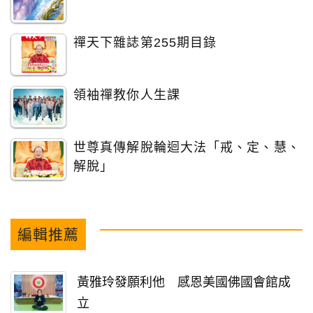
禪天下雜誌第255期目錄
領袖禪教你人生課
世尊真傳解脫輪迴大法「戒、定、慧、
解脫」
編輯推薦
黃雅玲發願利他 感恩美國佛國會館成
立