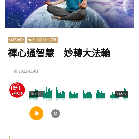
禪修釋疑
禪天下雜誌212期
禪心通智慧 妙轉大法輪
2022-11-01
00:00
06:23