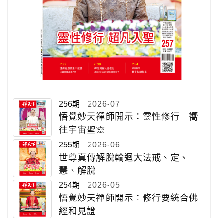
256期
2026-07
悟覺妙天禪師開示：靈性修行 嚮
往宇宙聖靈
255期
2026-06
世尊真傳解脫輪迴大法戒、定、
慧、解脫
254期
2026-05
悟覺妙天禪師開示：修行要統合佛
經和見證