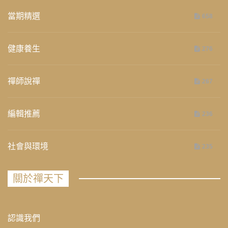
當期精選
658
健康養生
276
禪師說禪
267
編輯推薦
236
社會與環境
235
關於禪天下
認識我們