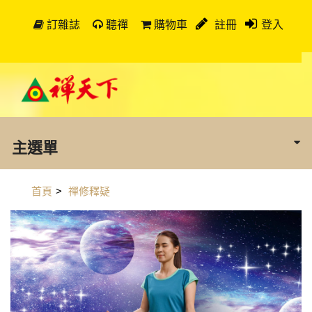
訂雜誌
聽禪
購物車
註冊
登入
主選單
首頁
>
禪修釋疑