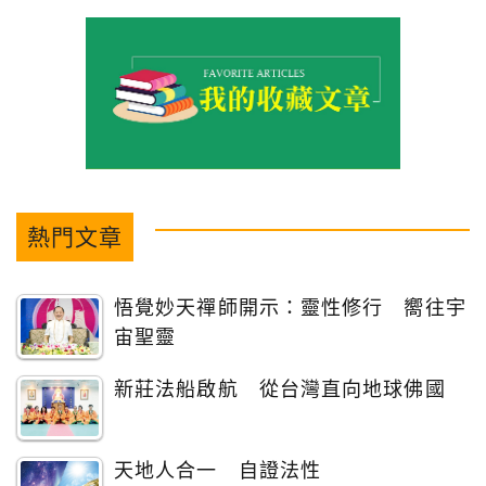
熱門文章
悟覺妙天禪師開示：靈性修行 嚮往宇
宙聖靈
新莊法船啟航 從台灣直向地球佛國
天地人合一 自證法性