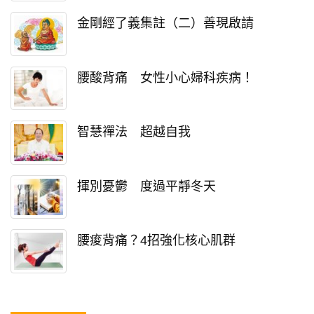
金剛經了義集註（二）善現啟請
腰酸背痛 女性小心婦科疾病！
智慧禪法 超越自我
揮別憂鬱 度過平靜冬天
腰痠背痛？4招強化核心肌群