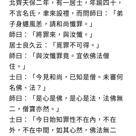
北齊天保二年，有一居士，年踰四十，
不言名氏，聿來設禮，而問師曰：「弟
子身纏風恙，請和尚懺罪。」
師曰：「將罪來，與汝懺。」
居士良久云：「覓罪不可得。」
師曰：「與汝懺罪竟。宜依佛法僧
住。」
士曰：「今見和尚，已知是僧。未審何
名佛、法？」
師曰：「是心是佛，是心是法，法佛無
二，僧寶亦然。」
士曰：「今日始知罪性不在內，不在
外，不在中間，如其心然，佛法無二