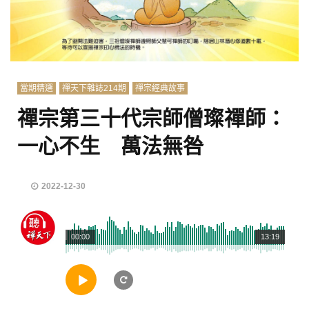
當期精選
禪天下雜誌214期
禪宗經典故事
禪宗第三十代宗師僧璨禪師：
一心不生 萬法無咎
2022-12-30
00:00
13:19