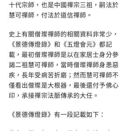
十代宗師，也是中國禪宗三祖，嗣法於
慧可禪師，付法於道信禪師。
史上有關僧璨禪師的相關資料非常少，
《景德傳燈錄》和《五燈會元》都記
載，最初僧璨禪師是以在家居士身分參
謁二祖慧可禪師，當時僧璨禪師身患惡
疾，長年受病苦折磨；然而慧可禪師不
僅看出僧璨是大根器，最後還付予佛心
印，承接禪宗法脈傳承的大任。
《景德傳燈錄》有一段記載如下：