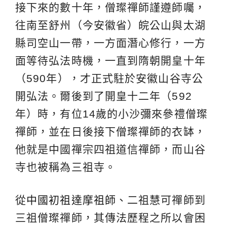
接下來的數十年，僧璨禪師謹遵師囑，
往南至舒州（今安徽省）皖公山與太湖
縣司空山一帶，一方面潛心修行，一方
面等待弘法時機，一直到隋朝開皇十年
（590年），才正式駐於安徽山谷寺公
開弘法。爾後到了開皇十二年（592
年）時，有位14歲的小沙彌來參禮僧璨
禪師，並在日後接下僧璨禪師的衣缽，
他就是中國禪宗四祖道信禪師，而山谷
寺也被稱為三祖寺。
從
中國初祖達摩祖師
、二祖慧可禪師到
三祖僧璨禪師，其傳法歷程之所以會困