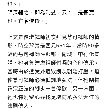
也。」
師深器之，即為剃髮，云：「是吾寶
也。宜名僧璨。」
上文是僧璨禪師初次拜見慧可禪師的情
形，時空背景是西元551年，當時60多
歲的慧可禪師在鄴都、衛城一帶行化宣
講，祂身負達摩祖師付囑的心印傳承，
當時由於遭受外道毀謗及朝廷打壓，迫
使慧可禪師必須低調地弘法，但祂闡揚
禪宗正法的腳步未曾停歇。另一方面，
祂也特別留心尋找足堪荷承弘法大任的
法嗣傳人。