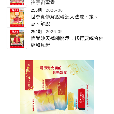
往宇宙聖靈
255期
2026-06
世尊真傳解脫輪迴大法戒、定、
慧、解脫
254期
2026-05
悟覺妙天禪師開示：修行要統合佛
經和見證