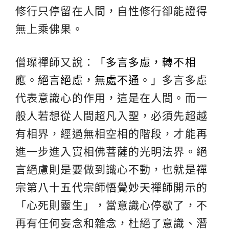
修行只停留在人間，自性修行卻能證得
無上乘佛果。
僧璨禪師又說：「
多言多慮，轉不相
應。絕言絕慮，無處不通。
」多言多慮
代表意識心的作用，這是在人間。而一
般人若想從人間超凡入聖，必須先超越
有相界，經過無相空相的階段，才能再
進一步進入實相佛菩薩的光明法界。絕
言絕慮則是要做到識心不動，也就是
禪
宗第八十五代宗師悟覺妙天禪師
開示的
「心死則靈生」，當意識心停歇了，不
再有任何妄念和雜念，杜絕了意識、潛