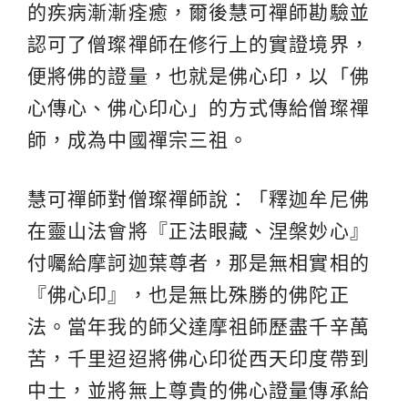
的疾病漸漸痊癒，爾後慧可禪師勘驗並
認可了僧璨禪師在修行上的實證境界，
便將佛的證量，也就是佛心印，以「佛
心傳心、佛心印心」的方式傳給僧璨禪
師，成為中國禪宗三祖。
慧可禪師對僧璨禪師說：「釋迦牟尼佛
在靈山法會將『正法眼藏、涅槃妙心』
付囑給摩訶迦葉尊者，那是無相實相的
『佛心印』，也是無比殊勝的佛陀正
法。當年我的師父達摩祖師歷盡千辛萬
苦，千里迢迢將佛心印從西天印度帶到
中土，並將無上尊貴的佛心證量傳承給