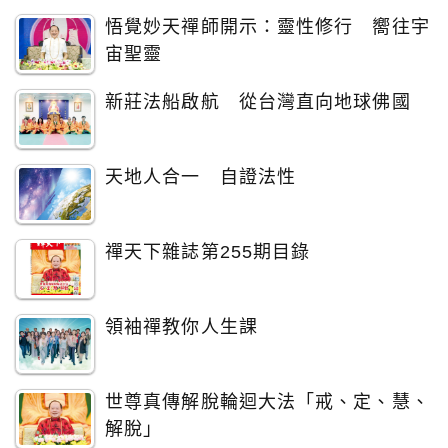
悟覺妙天禪師開示：靈性修行 嚮往宇
宙聖靈
新莊法船啟航 從台灣直向地球佛國
天地人合一 自證法性
禪天下雜誌第255期目錄
領袖禪教你人生課
世尊真傳解脫輪迴大法「戒、定、慧、
解脫」