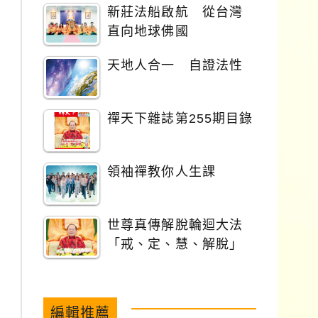
新莊法船啟航 從台灣
直向地球佛國
天地人合一 自證法性
禪天下雜誌第255期目錄
領袖禪教你人生課
世尊真傳解脫輪迴大法
「戒、定、慧、解脫」
編輯推薦