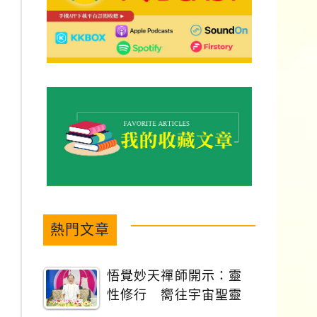
熱門文章
悟覺妙天禪師開示：靈
性修行 嚮往宇宙聖靈