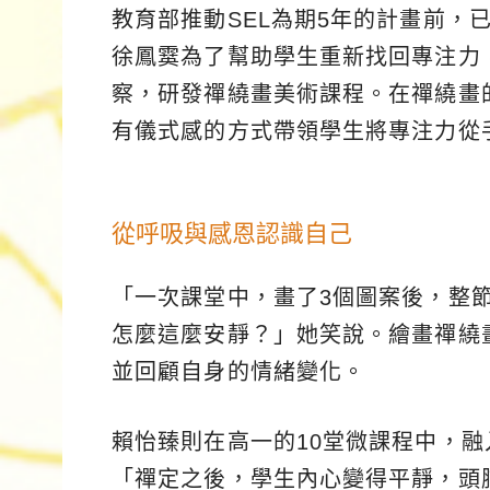
教育部推動SEL為期5年的計畫前，
徐鳳霙為了幫助學生重新找回專注力，2
察，研發禪繞畫美術課程。在禪繞畫
有儀式感的方式帶領學生將專注力從
從呼吸與感恩認識自己
「一次課堂中，畫了3個圖案後，整
怎麼這麼安靜？」她笑說。繪畫禪繞
並回顧自身的情緒變化。
賴怡臻則在高一的10堂微課程中，
「禪定之後，學生內心變得平靜，頭