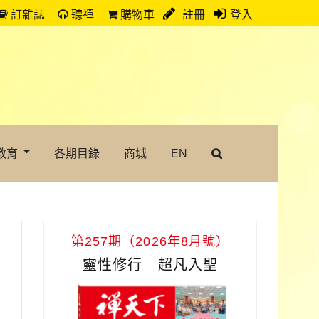
訂雜誌
聽禪
購物車
註冊
登入
教育
各期目錄
商城
EN
第257期（2026年8月號）
靈性修行 超凡入聖