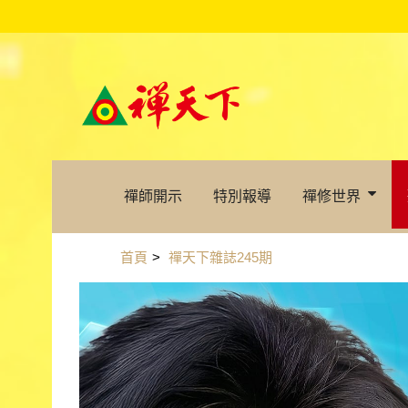
禪師開示
特別報導
禪修世界
首頁
>
禪天下雜誌245期