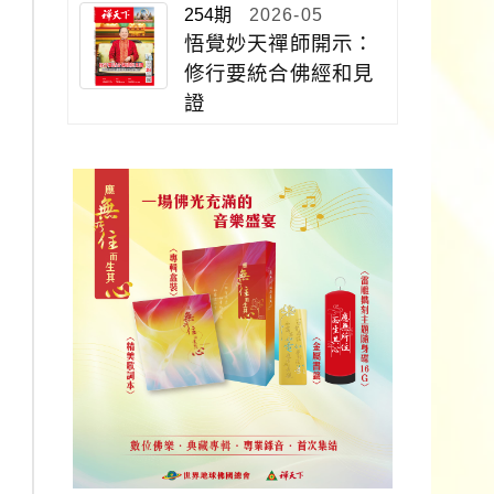
254期
2026-05
悟覺妙天禪師開示：
修行要統合佛經和見
證