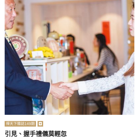
禪天下雜誌149期
引見、握手禮儀莫輕忽