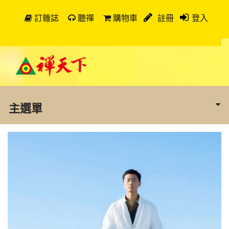
訂雜誌
聽禪
購物車
註冊
登入
主選單