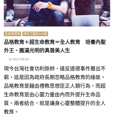
社會與環境
禪天下雜誌149期
品格教育＋超生命教育＝全人教育 培養內聖
外王、圓滿光明的真善美人生
2017-08-01
現今台灣社會功利掛帥，違反道德事件層出不
窮，這是因為政府長期忽略品格教育的緣故。
品格教育是藉由禮教思想匡正人類行為，而超
生命教育是由心靈力量由內而外提升生命品
質，兩者結合，就是讓身心靈整體提升的全人
教育。