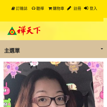
訂雜誌
聽禪
購物車
註冊
登入
主選單