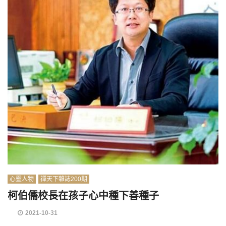
心靈人物
禪天下雜誌200期
柯伯儒校長在孩子心中種下善種子
2021-10-31