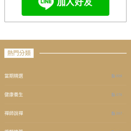
熱門分類
當期精選
658
健康養生
276
禪師說禪
267