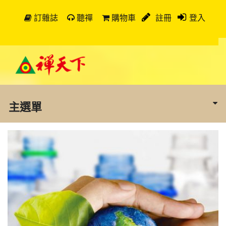
訂雜誌
聽禪
購物車
註冊
登入
主選單