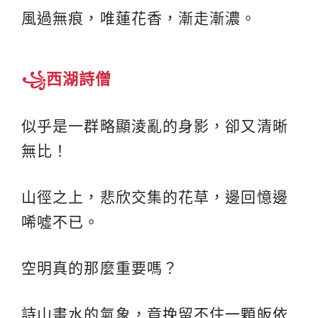
風過無痕，唯蓮花香，漸走漸濃。
꧁西湖詩僧
似乎是一群略顯淩亂的身影，卻又清晰
無比！
山徑之上，悲欣交集的花草，邊回憶邊
唏噓不已。
空明真的那麼重要嗎？
詩山畫水的氣象，竟挽留不住一顆皈依