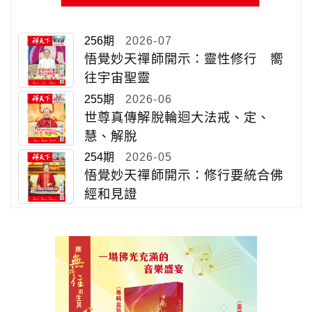
256期
2026-07
悟覺妙天禪師開示：靈性修行 嚮
往宇宙聖靈
255期
2026-06
世尊真傳解脫輪迴大法戒、定、
慧、解脫
254期
2026-05
悟覺妙天禪師開示：修行要統合佛
經和見證