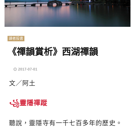
讀者投書
《禪韻賞析》西湖禪韻
2017-07-01
文／阿土
꧁靈隱禪蹤
聽說，靈隱寺有一千七百多年的歷史。