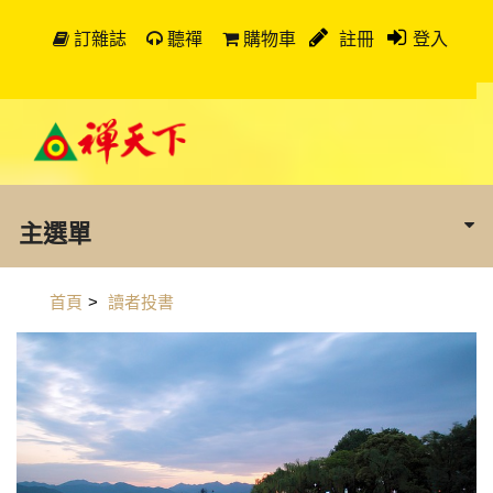
訂雜誌
聽禪
購物車
註冊
登入
主選單
首頁
>
讀者投書