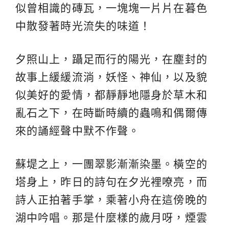
似曾相識的磚瓦，一塊塊一片片在暮色
中散發著時光流失的味道！
夕照山上，躡足而行的陽光，在塵封的
故事上緩緩流淌，妖怪、神仙，以及貌
似美好的愛情，都靜靜地隱身於草木和
亂石之下，在時斷時續的蟲鳴和偶爾傳
來的誦經聲中默不作聲。
蘇堤之上，一團翠影漸漸染墨。橫空的
塔身上，昨日的詩句在夕光裡嘹亮，而
詩人正拍著手掌，乘著小舟在這傍晚的
湖中吟唱。那是什麼樣的歲月呀，煙雲