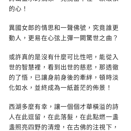
的心！
異國女郎的情思和一聲佛號，究竟誰更
動人，更易在心弦上彈一闕驚世之曲？
或許真的是沒有什麼可比性吧，能從入
世的智慧裡，看到出世的慈悲，那透徹
的了悟，已讓身前身後的牽絆，頓時淡
化如水，並終成為一紙蒼茫的佈景！
西湖多麼有幸，讓一個個才華橫溢的詩
人在此逗留，在此落髮，在此點燃一盞
盞照亮四野的清燈，在古佛的注視下，