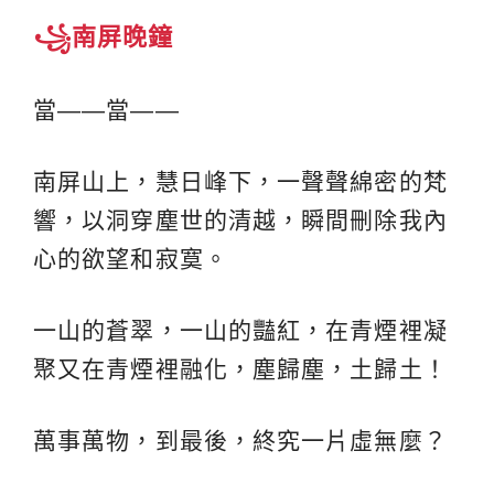
꧁南屏晚鐘
當——當——
南屏山上，慧日峰下，一聲聲綿密的梵
響，以洞穿塵世的清越，瞬間刪除我內
心的欲望和寂寞。
一山的蒼翠，一山的豔紅，在青煙裡凝
聚又在青煙裡融化，塵歸塵，土歸土！
萬事萬物，到最後，終究一片虛無麼？