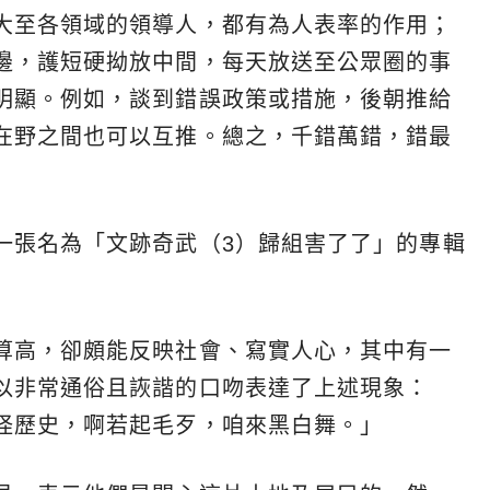
大至各領域的領導人，都有為人表率的作用；
邊，護短硬拗放中間，每天放送至公眾圈的事
明顯。例如，談到錯誤政策或措施，後朝推給
在野之間也可以互推。總之，千錯萬錯，錯最
一張名為「文跡奇武（3）歸組害了了」的專輯
算高，卻頗能反映社會、寫實人心，其中有一
以非常通俗且詼諧的口吻表達了上述現象：
怪歷史，啊若起毛歹，咱來黑白舞。」