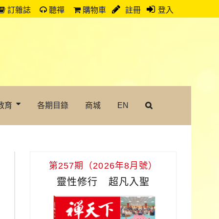
訂雜誌
聽禪
購物車
註冊
登入
教育
各期目錄
商城
EN
第257期（2026年8月號）
靈性修行 超凡入聖