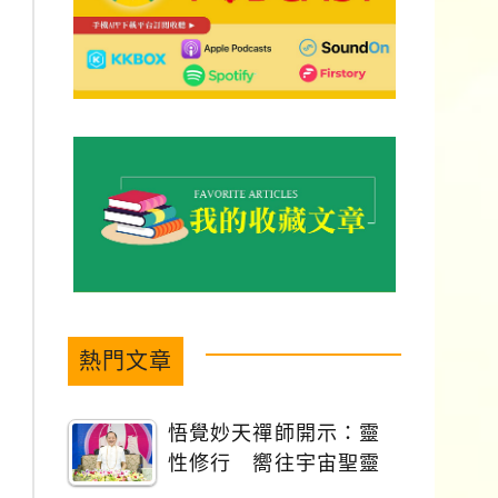
熱門文章
悟覺妙天禪師開示：靈
性修行 嚮往宇宙聖靈