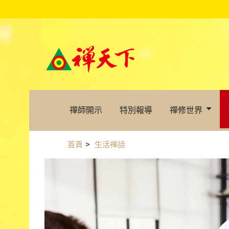
禪師開示
特別報導
禪修世界
首頁
>
生活禪話