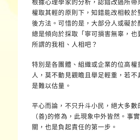
根據心理學家的分析，認錯改過所帶
權取其輕的原則下，知錯能改相較於
後方法。可惜的是，大部分人或礙於
總是傾向於採取「寧可損害無辜，也
所謂的我相、人相吧？
特別是各團體、組織或企業的位高權
人，莫不動見觀瞻且舉足輕重，若不
是難以估量。
平心而論，不只升斗小民，絕大多數
（善)的修為，此現象中外皆然。事
關，也是負起責任的第一步。