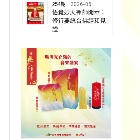
254期
2026-05
悟覺妙天禪師開示：
修行要統合佛經和見
證