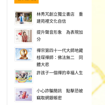
林秀芃創立獨立書店 重
建苑裡文化自信
提升聲音形象 為表現加
分
禪宗第四十一代大師地藏
桂琛禪師：佛法無二 同
體大悲
許孩子一個禪的幸福人生
小心詐騙簡訊 點擊恐被
竊取網銀帳密