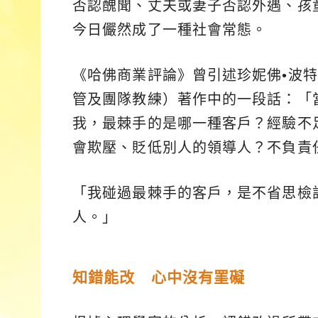
否認醜聞、丈夫或妻子否認外遇、孩
今日儼然成了一種社會常態。
《哈佛商業評論》曾引述珍妮佛•波特（Jen
管及團隊教練）著作中的一段話：「
我，最棘手的是哪一種客戶？經驗不
會欺壓、貶低別人的領導人？不負責
「我碰過最棘手的客戶，是不省思檢
人。」
知錯能改 心中沒有罣礙