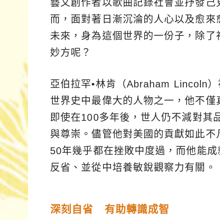
藝文創作者以歌曲記錄社會並抒發己
而，面對著日漸沉淪的人心以及愈來
未來，身為這個世界的一份子，除了
妙方呢？
亞伯拉罕•林肯（Abraham Lin
世界史中最偉大的人物之一，他不僅
即使在100多年後，世人仍不減對
與尊崇。儘管他對美國的貢獻如此不
50年幾乎都在挫敗中度過，而他能
反省、並從中培養敏銳觀察力有關。
深刻自省 有助轉識成智