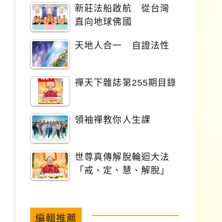
新莊法船啟航 從台灣
直向地球佛國
天地人合一 自證法性
禪天下雜誌第255期目錄
領袖禪教你人生課
世尊真傳解脫輪迴大法
「戒、定、慧、解脫」
編輯推薦