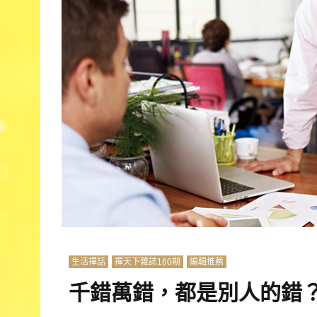
生活禪話
禪天下雜誌160期
編輯推薦
千錯萬錯，都是別人的錯