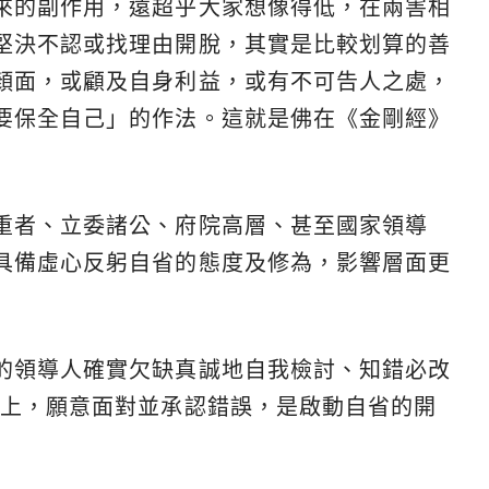
來的副作用，遠超乎大家想像得低，在兩害相
堅決不認或找理由開脫，其實是比較划算的善
顏面，或顧及自身利益，或有不可告人之處，
要保全自己」的作法。這就是佛在《金剛經》
重者、立委諸公、府院高層、甚至國家領導
具備虛心反躬自省的態度及修為，影響層面更
的領導人確實欠缺真誠地自我檢討、知錯必改
實上，願意面對並承認錯誤，是啟動自省的開