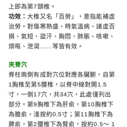
上即為第7頸椎。
功效：
大椎又名「百勞」，意指能補虛
治勞。對傷寒熱盛、時氣溫病、諸虛百
損、氣短、盜汗、胸悶、肺脹、咳嗽、
煩嘔、泄瀉……等皆有效。
夾脊穴
脊柱兩側有成對穴位對應各臟腑，自第
1胸椎至第5腰椎，以脊中線對開1.5
寸，一側17穴，共34穴，此處僅列出
部分。第9胸椎下為肝俞，第10胸椎下
為膽俞，淺按約0.5寸；第11胸椎下為
脾俞，第2腰椎下為腎俞，按約0.5～ 1