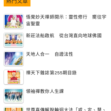
熱門文章
悟覺妙天禪師開示：靈性修行 嚮往宇
宙聖靈
新莊法船啟航 從台灣直向地球佛國
天地人合一 自證法性
禪天下雜誌第255期目錄
領袖禪教你人生課
世尊真傳解脫輪迴大法「戒、定、慧、