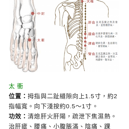
太 衝
位置：
拇指與二趾縫隙向上1.5寸，約2
指幅寬。向下淺按約0.5～1寸。
功效：
清熄肝火肝陽，疏泄下焦濕熱。
治肝瘧、腰痛、小腹脹滿、陰痛、踝