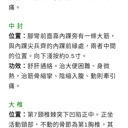
痛。
中 封
位置：
腳彎前面靠內踝旁有一條大筋，
與內踝尖兵齊的內踝前緣處，兩者中間
的位置。向下淺按約0.5寸。
功效：
舒肝通絡。治大便困難、身微
熱，治筋骨縮攣、陰縮入腹、動則牽引
痛。
大 椎
位置：
第7頸椎棘突下凹陷正中。正坐
活動頸部，不動的骨節為第1胸椎，其