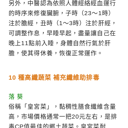
另外，中醫認為依照人體經絡經血運行
的時序來修復臟腑，子時（23～1時）
注於膽經，丑時（1～3時）注於肝經，
可調整作息，早睡早起，盡量讓自己在
晚上11點前入睡，身體自然行氣於肝
膽，使其得休養，恢復正常運作。
10 種高纖蔬菜 補充纖維助排毒
落 葵
俗稱「皇宮菜」，黏稠性膳食纖維含量
高，市場價格通常一把20元左右，是排
毒CP值最佳的鄉土蔬菜。皇宮菜耐