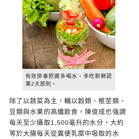
有效排毒把握多喝水、多吃新鮮蔬
果2大原則。
除了以蔬菜為主，輔以穀類、根莖類、
豆類與水果的高纖飲食，陳俊成也強調
每天至少攝取1,500毫升的水分，大約
等於大腸每天從糞便乳糜中吸取的水