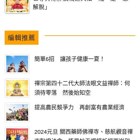
解脫」
編輯推薦
簡單6招 讓孩子健康一夏！
禪宗第四十二代大師法眼文益禪師：何
須待零落 然後始知空
提高農民競爭力 再創富有農業經濟
2024元旦 關西藥師佛禪寺、慈航觀音禪