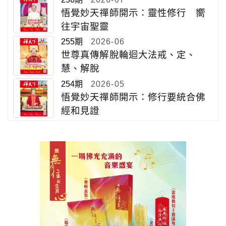
悟覺妙天禪師開示：靈性修行 嚮
往宇宙聖靈
255期
2026-06
世尊真傳解脫輪迴大法戒、定、
慧、解脫
254期
2026-05
悟覺妙天禪師開示：修行要統合佛
經和見證