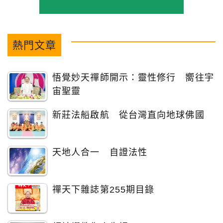
熱門文章
悟覺妙天禪師開示：靈性修行 嚮往宇
宙聖靈
新莊法船啟航 從台灣直向地球佛國
天地人合一 自證法性
禪天下雜誌第255期目錄