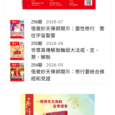
256期
2026-07
悟覺妙天禪師開示：靈性修行 嚮
往宇宙聖靈
255期
2026-06
世尊真傳解脫輪迴大法戒、定、
慧、解脫
254期
2026-05
悟覺妙天禪師開示：修行要統合佛
經和見證