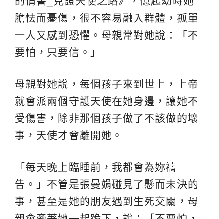
的情書­_見證天使之路》，憶起幼時她
膽怯而憂傷，很不容易融入群體，孤單
一人又感到恐懼。母親常對她說：「不
要怕，只要信。」
母親對她說，每個孩子來到世上，上帝
就會派兩個守護天使在她身邊，讓她不
受傷害，除非那個孩子做了不該做的壞
事，天使才會離開她。
「每天晚上臨睡前，我都會為妳禱
告。」不管是張曼娟碰見了懸而未決的
事，甚至是她的朋友遇到生死交關，母
親會牽著她一起跪下，說：「不要怕，