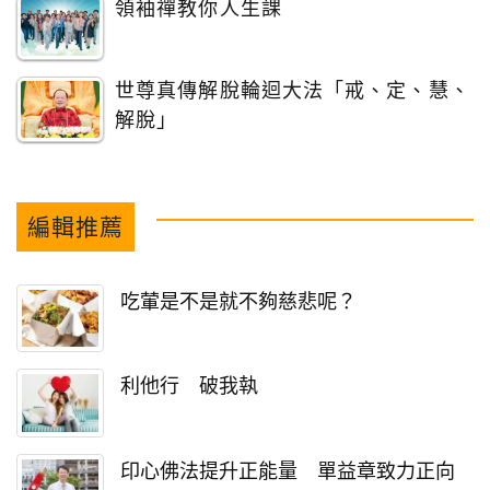
領袖禪教你人生課
世尊真傳解脫輪迴大法「戒、定、慧、
解脫」
編輯推薦
吃葷是不是就不夠慈悲呢？
利他行 破我執
印心佛法提升正能量 單益章致力正向