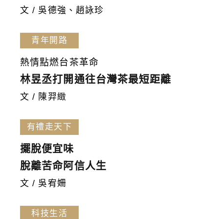
文 / 吳德強、趙詠珍
青年開路
熱情點燃台茶革命
林昱丞打開通往台灣茶最短距離
文 / 陳羿緻
有禮走天下
擺脫便宜味
脫離苦命阿信人生
文 / 吳宥姍
科技生活