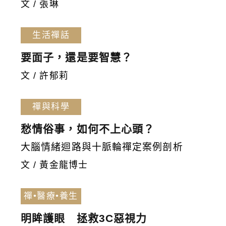
文 / 張琳
生活禪話
要面子，還是要智慧？
文 / 許郁莉
禪與科學
愁情俗事，如何不上心頭？
大腦情緒迴路與十脈輪禪定案例剖析
文 / 黃金龍博士
禪•醫療•養生
明眸護眼 拯救3C惡視力