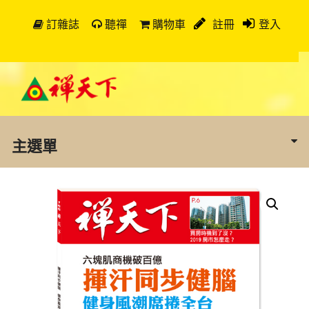
訂雜誌
聽禪
購物車
註冊
登入
主選單