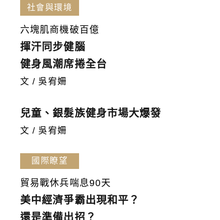
社會與環境
六塊肌商機破百億
揮汗同步健腦
健身風潮席捲全台
文 / 吳宥姍
兒童、銀髮族健身市場大爆發
文 / 吳宥姍
國際瞭望
貿易戰休兵喘息90天
美中經濟爭霸出現和平？
還是準備出招？