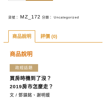
天
下
MZ_172
貨號：
分類：
Uncategorized
雜
誌
第
商品說明
評價 (0)
166
期
商品說明
數
量
政經話題
買房時機到了沒？
2019房市怎麼走？
文 / 鄧鎮銘、謝明媛