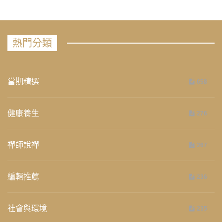
熱門分類
當期精選
658
健康養生
276
禪師說禪
267
編輯推薦
236
社會與環境
235