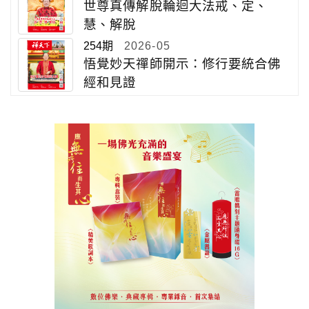
世尊真傳解脫輪迴大法戒、定、
慧、解脫
254期
2026-05
悟覺妙天禪師開示：修行要統合佛
經和見證