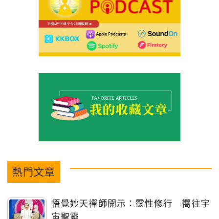
熱門文章
悟覺妙天禪師開示：靈性修行 嚮往宇
宙聖靈