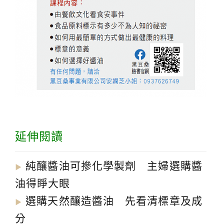
延伸閱讀
純釀醬油可摻化學製劑 主婦選購醬
▶︎
油得睜大眼
選購天然釀造醬油 先看清標章及成
▶︎
分