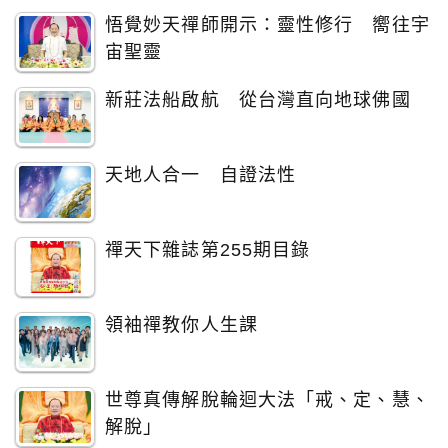
悟覺妙天禪師開示：靈性修行 嚮往宇
宙聖靈
新莊法船啟航 從台灣直向地球佛國
天地人合一 自證法性
禪天下雜誌第255期目錄
領袖禪教你人生課
世尊真傳解脫輪迴大法「戒、定、慧、
解脫」