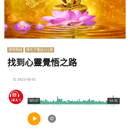
禪修釋疑
禪天下雜誌221期
找到心靈覺悟之路
2023-08-01
00:00
04:35