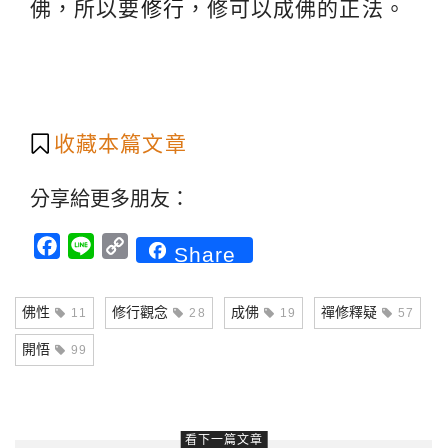
佛，所以要
修行
，修可以成佛的正法。
收藏本篇文章
分享給更多朋友：
Facebook
Line
Copy
Share
Link
佛性
修行觀念
成佛
禪修釋疑
11
28
19
57
開悟
99
看下一篇文章