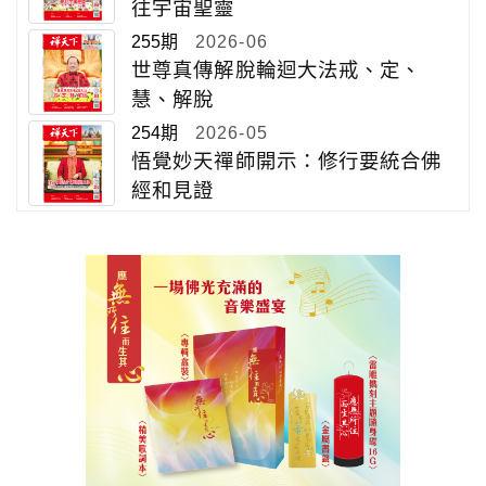
往宇宙聖靈
255期
2026-06
世尊真傳解脫輪迴大法戒、定、
慧、解脫
254期
2026-05
悟覺妙天禪師開示：修行要統合佛
經和見證