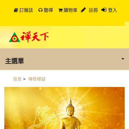
訂雜誌
聽禪
購物車
註冊
登入
主選單
首頁
>
禪修釋疑