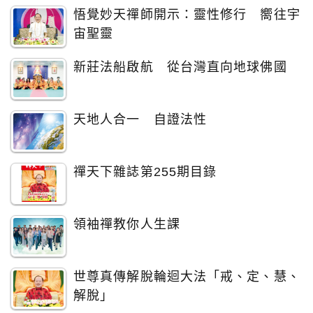
悟覺妙天禪師開示：靈性修行 嚮往宇
宙聖靈
新莊法船啟航 從台灣直向地球佛國
天地人合一 自證法性
禪天下雜誌第255期目錄
領袖禪教你人生課
世尊真傳解脫輪迴大法「戒、定、慧、
解脫」