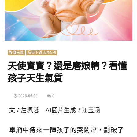
教育前線
禪天下雜誌255期
天使寶寶？還是磨娘精？看懂
孩子天生氣質
2026-06-01
0
文 / 詹珮蓉 AI圖片生成 / 江玉涵
車廂中傳來一陣孩子的哭鬧聲，劃破了