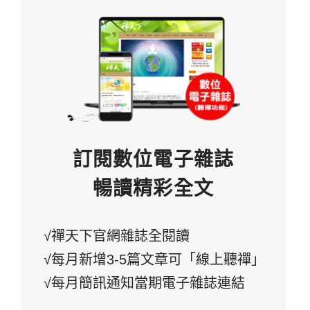
訂閱數位電子雜誌
暢讀精彩全文
√禪天下官網雜誌全閱讀
√每月新增3-5篇文章可「線上聽禪」
√每月簡訊通知當期電子雜誌連結