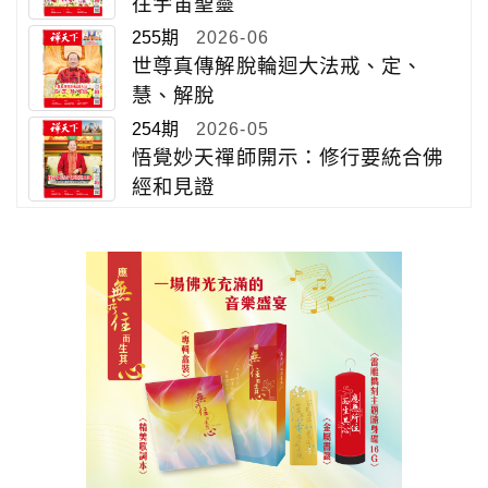
往宇宙聖靈
255期
2026-06
世尊真傳解脫輪迴大法戒、定、
慧、解脫
254期
2026-05
悟覺妙天禪師開示：修行要統合佛
經和見證