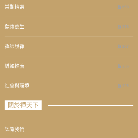
當期精選
658
健康養生
276
禪師說禪
267
編輯推薦
236
社會與環境
235
關於禪天下
認識我們