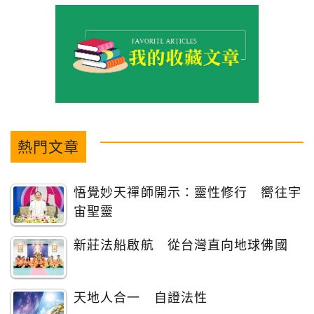
熱門文章
悟覺妙天禪師開示：靈性修行 嚮往宇
宙聖靈
新莊法船啟航 從台灣直向地球佛國
天地人合一 自證法性