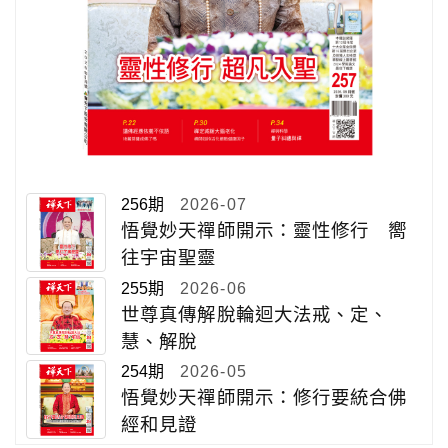
256期
2026-07
悟覺妙天禪師開示：靈性修行 嚮
往宇宙聖靈
255期
2026-06
世尊真傳解脫輪迴大法戒、定、
慧、解脫
254期
2026-05
悟覺妙天禪師開示：修行要統合佛
經和見證