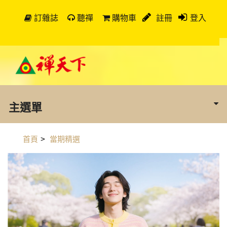
訂雜誌
聽禪
購物車
註冊
登入
主選單
首頁
>
當期精選