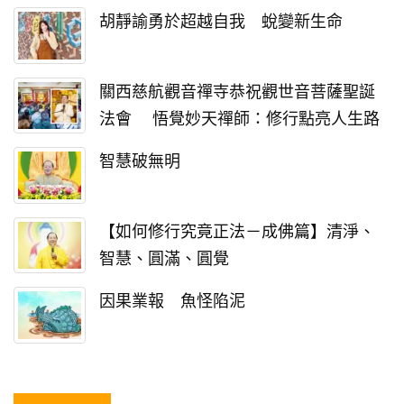
胡靜諭勇於超越自我 蛻變新生命
關西慈航觀音禪寺恭祝觀世音菩薩聖誕
法會 悟覺妙天禪師：修行點亮人生路
智慧破無明
【如何修行究竟正法－成佛篇】清淨、
智慧、圓滿、圓覺
因果業報 魚怪陷泥