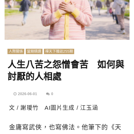
人際關係
當期精選
禪天下雜誌255期
人生八苦之怨憎會苦 如何與
討厭的人相處
2026-06-01
0
文 / 謝璦竹 AI圖片生成 / 江玉涵
金庸寫武俠，也寫佛法。他筆下的《天