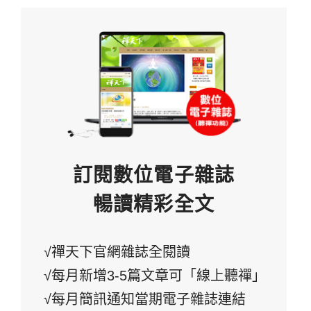
訂閱數位電子雜誌
暢讀精彩全文
√禪天下官網雜誌全閱讀
√每月新增3-5篇文章可「線上聽禪」
√每月簡訊通知當期電子雜誌連結