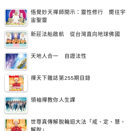
悟覺妙天禪師開示：靈性修行 嚮往宇
宙聖靈
新莊法船啟航 從台灣直向地球佛國
天地人合一 自證法性
禪天下雜誌第255期目錄
領袖禪教你人生課
世尊真傳解脫輪迴大法「戒、定、慧、
解脫」