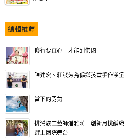
編輯推薦
修行要直心 才能到佛國
陳建宏、莊淑芳為偏鄉孩童手作漢堡
當下的勇氣
排灣族工藝師潘雅莉 創新月桃編織
躍上國際舞台