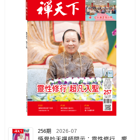
256期
2026-07
悟覺妙天禪師開示：靈性修行 嚮