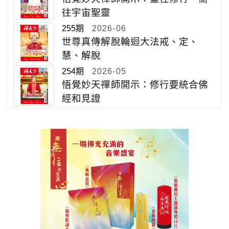
往宇宙聖靈
255期
2026-06
世尊真傳解脫輪迴大法戒、定、
慧、解脫
254期
2026-05
悟覺妙天禪師開示：修行要統合佛
經和見證