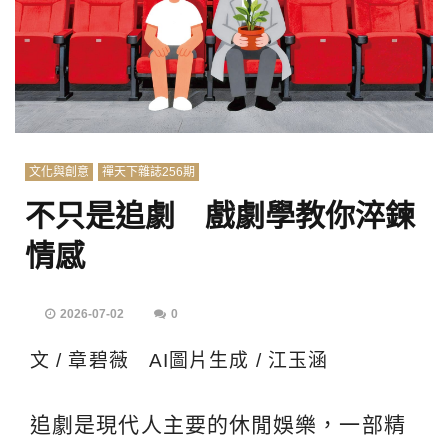
文化與創意
禪天下雜誌256期
不只是追劇 戲劇學教你淬鍊
情感
2026-07-02
0
文 / 章碧薇 AI圖片生成 / 江玉涵
追劇是現代人主要的休閒娛樂，一部精