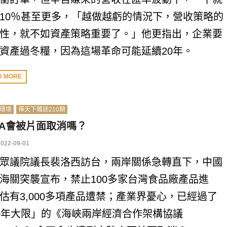
10％甚至更多，「越做越虧的情況下，營收策略的
性，就不如資產策略重要了。」他更指出，企業要
資產過冬糧，因為這場革命可能延續20年。
D MORE
環境
禪天下雜誌210期
FA會被片面取消嗎？
2022-09-01
眾議院議長裴洛西訪台，兩岸關係急轉直下，中國
海關突襲宣布，禁止100多家台灣食品廠產品進
估有3,000多項產品遭禁；產業界憂心，已經過了
0年大限」的《海峽兩岸經濟合作架構協議