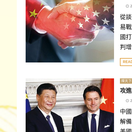
從談
易戰
國打
判增
REA
禪天下
攻進
中國
解備
美國