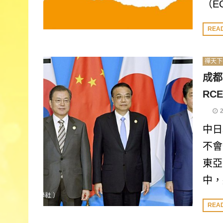
（E
REA
禪天下
成都
RC
中日
不會
東亞
中，
REA