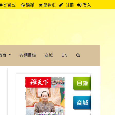
訂雜誌
聽禪
購物車
註冊
登入
教育
各期目錄
商城
EN