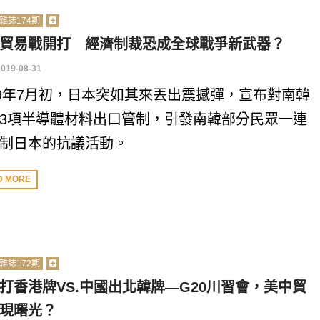
雜誌174期
貿易戰開打 經濟制裁恐成全球戰爭新武器？
2019-08-31
19年7月初，日本突如其來丟出震撼彈，宣布對南韓
3項半導體材料出口管制，引發南韓部分民眾一連
制日本的抗議活動。
D MORE
雜誌172期
打香港牌VS.中國出北韓牌—G20川習會，美中貿
現曙光？