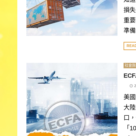
損失
重要
準備
REA
社會與
EC
美國
大陸
口，
「1