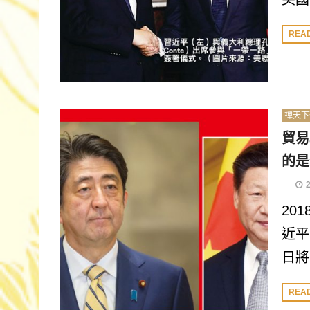
REA
禪天下
貿易
的是
20
近平
日將
REA