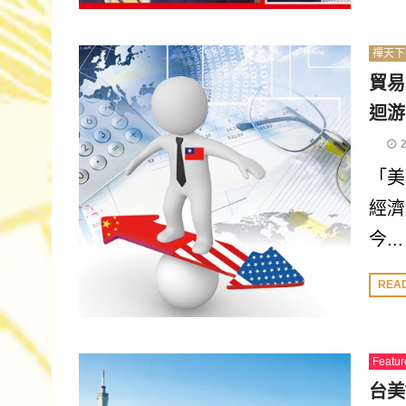
禪天下
貿易
迴游
「美
經濟
今...
REA
Featur
台美