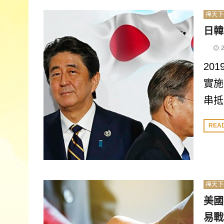
禪天下
日韓
20
實施
串抵
REA
禪天下
美國
易戰