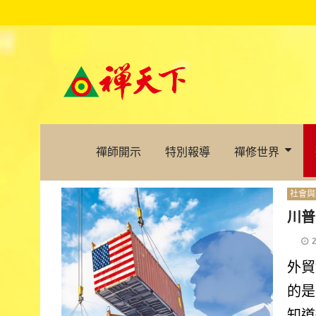
禪師開示
特別報導
禪修世界
社會與
川普
外貿
的是
知道