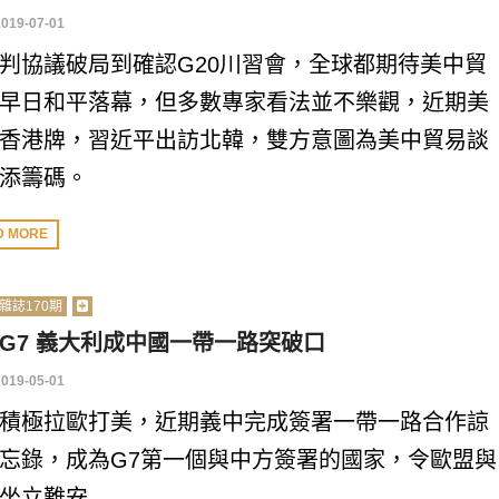
2019-07-01
判協議破局到確認G20川習會，全球都期待美中貿
早日和平落幕，但多數專家看法並不樂觀，近期美
香港牌，習近平出訪北韓，雙方意圖為美中貿易談
添籌碼。
D MORE
雜誌170期
G7 義大利成中國一帶一路突破口
2019-05-01
積極拉歐打美，近期義中完成簽署一帶一路合作諒
忘錄，成為G7第一個與中方簽署的國家，令歐盟與
坐立難安