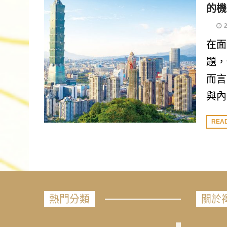
的機
在面
題，
而言
與內
REA
熱門分類
關於