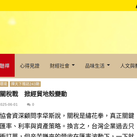
聽禪
心得見證
財經社會
品味生活
人文與
環境
禪天下雜誌243期
關稅戰 掀經貿地殼變動
2025-06-01
0
協會資深顧問李牮斯說，關稅是繡花拳，真正關鍵
匯率、利率與資產策略。換言之，台灣企業過去只
衝訂單，但辛苦賺來的營收在匯率波動下，一下就