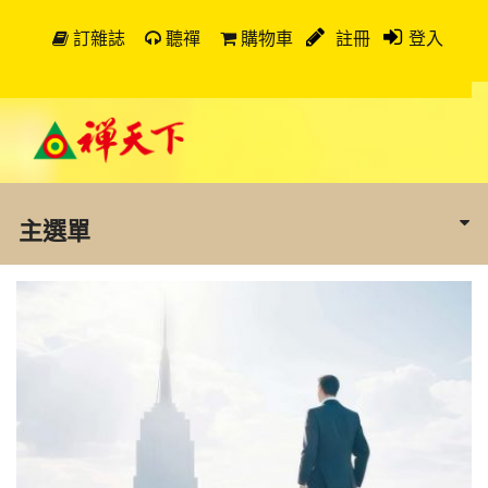
訂雜誌
聽禪
購物車
註冊
登入
主選單