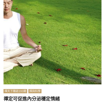
禪天下雜誌193期
禪與科學
禪定可促進內分泌穩定情緒