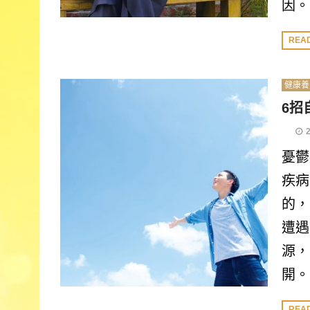
因。
REA
健康養
6招
憂鬱
疾病
的，
遭遇
源，
開。
REA