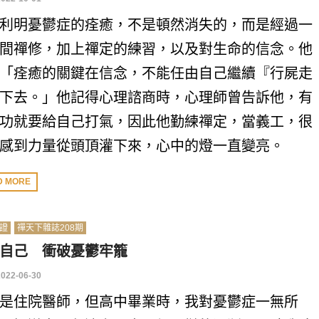
利明憂鬱症的痊癒，不是頓然消失的，而是經過一
間禪修，加上禪定的練習，以及對生命的信念。他
「痊癒的關鍵在信念，不能任由自己繼續『行屍走
下去。」他記得心理諮商時，心理師曾告訴他，有
功就要給自己打氣，因此他勤練禪定，當義工，很
感到力量從頭頂灌下來，心中的燈一直變亮。
D MORE
證
禪天下雜誌208期
自己 衝破憂鬱牢籠
2022-06-30
是住院醫師，但高中畢業時，我對憂鬱症一無所