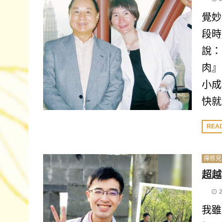
覺妙
段時
說：
肉』
小成
快就
REA
禪修見
超越
我雖