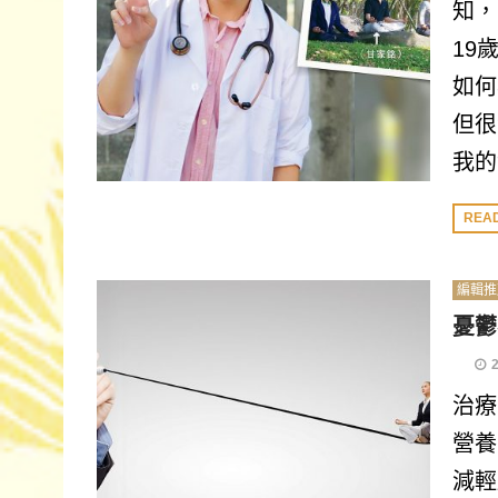
知，
19
如何
但很
我的
REA
編輯推
憂鬱
治療
營養
減輕