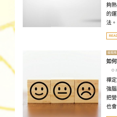
夠熟
的運
法。
REA
編輯推
如何
禪定
強腦
把營
也會