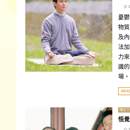
憂鬱
物質
及內
法加
力來
識的
場，
REA
禪天下
悟覺