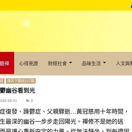
聽禪
心得見證
財經社會
品味生活
人文與
證
禪天下雜誌257期
鬱幽谷看到光
2026-08-01
0
症復發、躁鬱症、父親驟逝…黃冠慈用十年時間，
生最深的幽谷一步步走回陽光。禪修不是她的逃
而是讓心重新安定的力量。從無法靜坐，到每週固