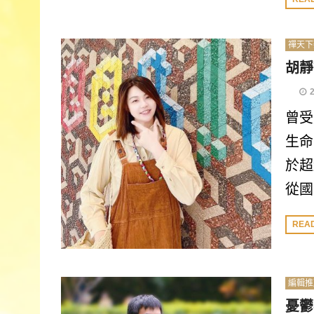
禪天下
胡靜
曾受
生命
於超
從國
REA
編輯推
憂鬱