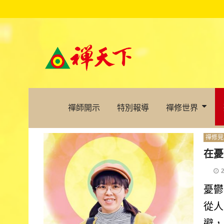
禪師開示
特別報導
禪修世界
禪修見
在憂
憂鬱
從人
避，