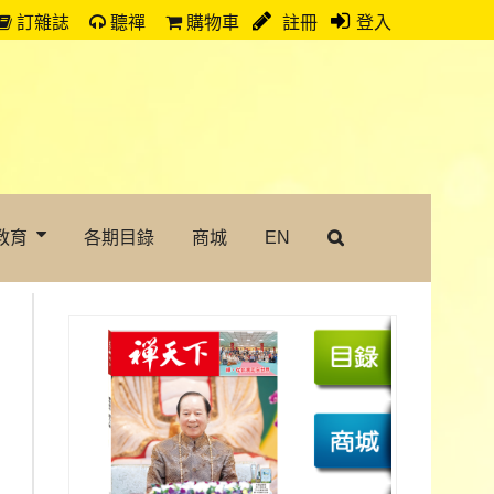
訂雜誌
聽禪
購物車
註冊
登入
教育
各期目錄
商城
EN