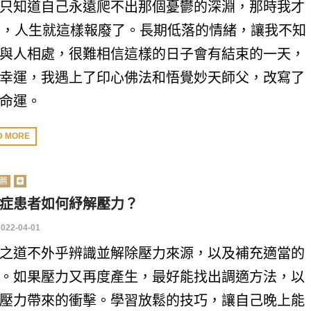
只知道自己永遠爬不出那個憂鬱的深淵，那時我才
歲，人生就這樣報廢了。長期低落的情緒，讓我不知
與人相處，很難相信這樣的日子會有結束的一天，
幸運，我遇上了印心佛法和悟覺妙天師父，改寫了
命運。
D MORE
薦
症患者如何紓解壓力？
2022-04-01
之道不外乎辨識並解除壓力來源，以及補充適當的
。如果壓力又再度產生，最好能找出調適方法，以
壓力帶來的衝擊。學習放鬆的技巧，讓自己晚上能