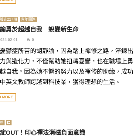
雜誌227期
青年開路
諭勇於超越自我 蛻變新生命
2024-02-01
0
憂鬱症所苦的胡靜諭，因為踏上禪修之路，淬鍊出
力與造化力，不僅幫助她扭轉憂鬱，也在職場上勇
越自我。因為她不懈的努力以及禪修的助緣，成功
中英文教師跨越到科技業，獲得理想的生活。
D MORE
薦
症OUT！印心禪法消磁負面意識