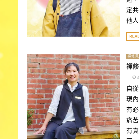
定共
他人
REA
禪修見
禪修
自從
現內
有必
痛苦
有真