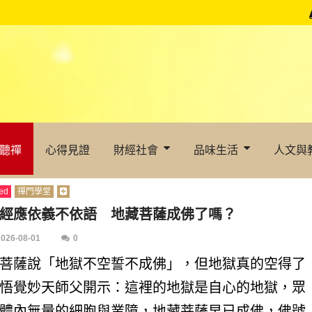
聽禪
心得見證
財經社會
品味生活
人文與
ed
禪門學堂
經應依義不依語 地藏菩薩成佛了嗎？
2026-08-01
0
菩薩說「地獄不空誓不成佛」，但地獄真的空得了
悟覺妙天師父開示：這裡的地獄是自心的地獄，眾
體內無量的細胞與業障，地藏菩薩早已成佛，佛號