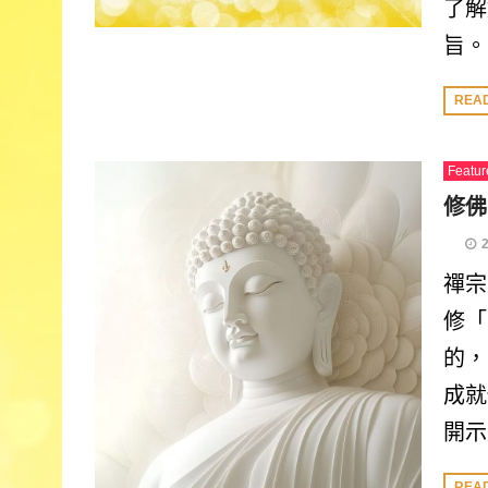
了解
旨。
REA
Featur
修佛
禪宗
修「
的，
成就
開示
REA