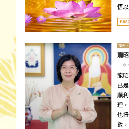
悟以
REA
禪天下
龍昭
龍昭
已是
順利
理，
也扭
飯，