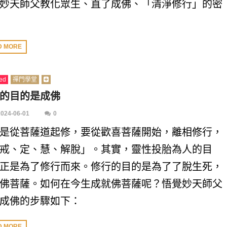
妙天師父教化眾生、直了成佛、「清淨修行」的密
D MORE
ed
禪門學堂
的目的是成佛
2024-06-01
0
是從菩薩道起修，要從歡喜菩薩開始，離相修行，
戒、定、慧、解脫」。其實，靈性投胎為人的目
正是為了修行而來。修行的目的是為了了脫生死，
佛菩薩。如何在今生成就佛菩薩呢？悟覺妙天師父
成佛的步驟如下：
D MORE