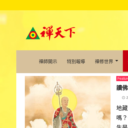
禪師開示
特別報導
禪修世界
Featur
讀佛
地藏
嗎？
生是