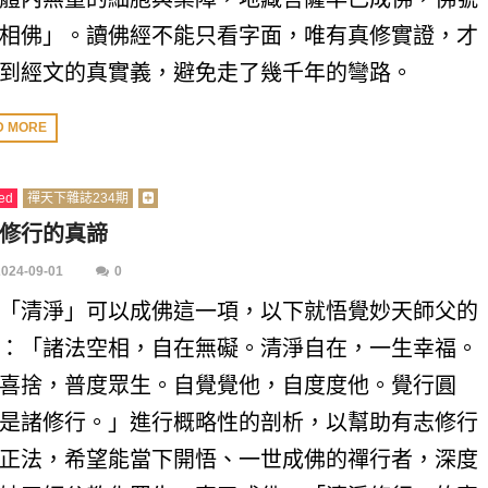
相佛」。讀佛經不能只看字面，唯有真修實證，才
到經文的真實義，避免走了幾千年的彎路。
D MORE
ed
禪天下雜誌234期
修行的真諦
2024-09-01
0
「清淨」可以成佛這一項，以下就悟覺妙天師父的
：「諸法空相，自在無礙。清淨自在，一生幸福。
喜捨，普度眾生。自覺覺他，自度度他。覺行圓
是諸修行。」進行概略性的剖析，以幫助有志修行
正法，希望能當下開悟、一世成佛的禪行者，深度