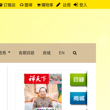
訂雜誌
聽禪
購物車
註冊
登入
教育
各期目錄
商城
EN