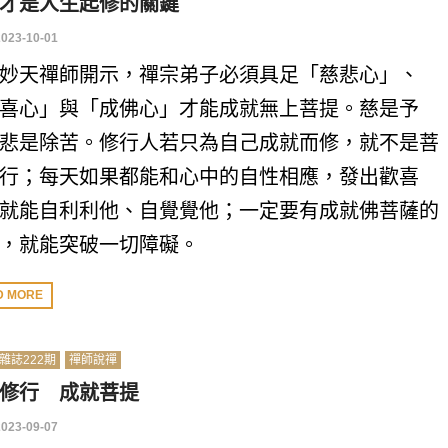
才是人生起修的關鍵
2023-10-01
妙天禪師開示，禪宗弟子必須具足「慈悲心」、
喜心」與「成佛心」才能成就無上菩提。慈是予
悲是除苦。修行人若只為自己成就而修，就不是菩
行；每天如果都能和心中的自性相應，發出歡喜
就能自利利他、自覺覺他；一定要有成就佛菩薩的
，就能突破一切障礙。
D MORE
雜誌222期
禪師說禪
修行 成就菩提
2023-09-07