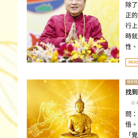
除了
正的
行上
時就
性、
REA
禪修釋
找到
問：
悟。
「覺