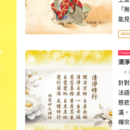
「無
能見
REA
Featur
清淨
針對
法語
慈悲
滿，
禪宗