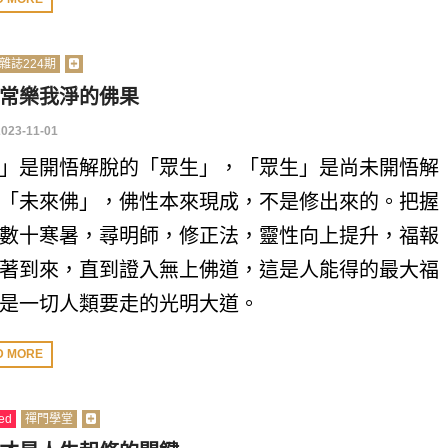
雜誌224期
常樂我淨的佛果
2023-11-01
」是開悟解脫的「眾生」，「眾生」是尚未開悟解
「未來佛」，佛性本來現成，不是修出來的。把握
數十寒暑，尋明師，修正法，靈性向上提升，福報
著到來，直到證入無上佛道，這是人能得的最大福
是一切人類要走的光明大道。
D MORE
ed
禪門學堂