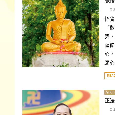
覺悟
悟覺
「歡
樂，
薩修
心，
願心
REA
禪天下
正法