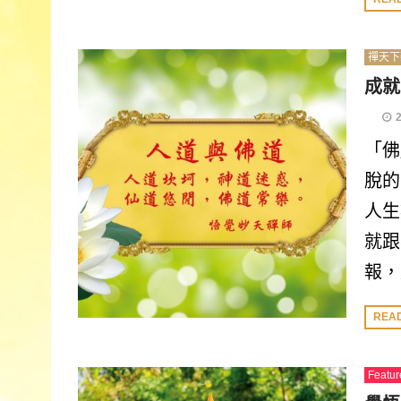
禪天下
成就
「佛
脫的
人生
就跟
報，
REA
Featur