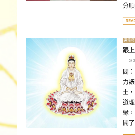
分順
REA
禪修釋
跟上
問：
力讓
土，
道理
緣，
開了