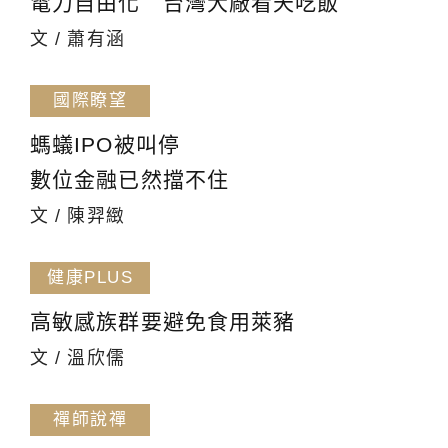
電力自由化 台灣大廠看天吃飯
文 / 蕭有涵
國際瞭望
螞蟻IPO被叫停
數位金融已然擋不住
文 / 陳羿緻
健康PLUS
高敏感族群要避免食用萊豬
文 / 溫欣儒
禪師說禪