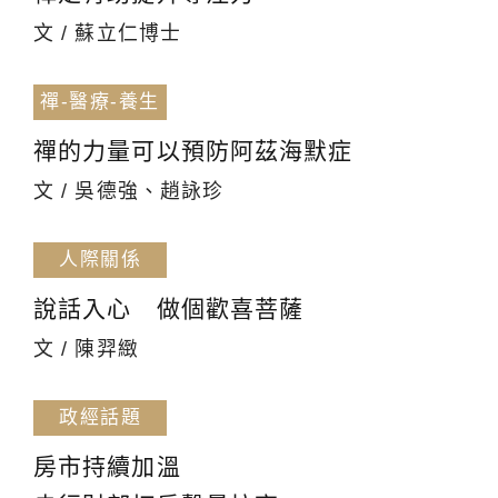
文 / 蘇立仁博士
禪-醫療-養生
禪的力量可以預防阿茲海默症
文 / 吳德強、趙詠珍
人際關係
說話入心 做個歡喜菩薩
文 / 陳羿緻
政經話題
房市持續加溫