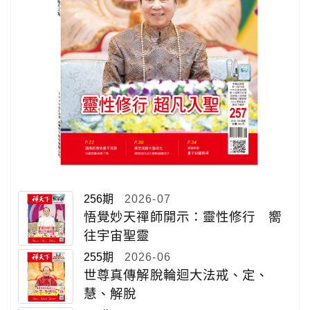
256期
2026-07
悟覺妙天禪師開示：靈性修行 嚮
往宇宙聖靈
255期
2026-06
世尊真傳解脫輪迴大法戒、定、
慧、解脫