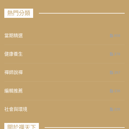
熱門分類
當期精選
658
健康養生
276
禪師說禪
267
編輯推薦
236
社會與環境
235
關於禪天下