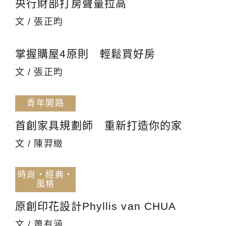
央行財部打房聲量拉高
文 / 張正昀
掌握購屋4原則 輕鬆買好房
文 / 張正昀
青年開路
首創家具規劃師 重新打造你的家
文 / 陳羿緻
時尚‧經典‧
風格
原創印花設計Phyllis van CHUA
文 / 蕭有涵