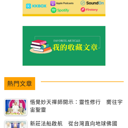
熱門文章
悟覺妙天禪師開示：靈性修行 嚮往宇
宙聖靈
新莊法船啟航 從台灣直向地球佛國