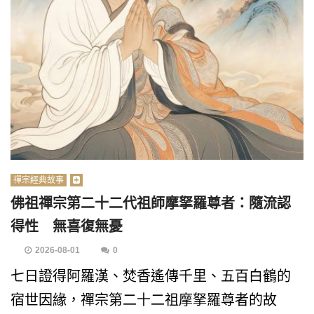
禪宗經典故事
佛祖禪宗第二十二代祖師摩拏羅尊者：隨流認
得性 無喜復無憂
2026-08-01
0
七日證得阿羅漢、焚香遙傳千里、五百白鶴的
宿世因緣，禪宗第二十二祖摩拏羅尊者的故