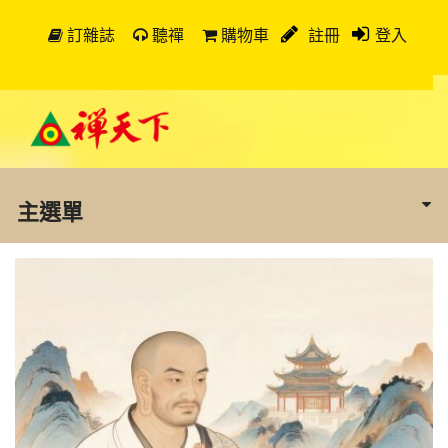
訂雜誌
聽禪
購物車
註冊
登入
主選單