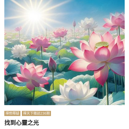
禪修釋疑
禪天下雜誌236期
找到心靈之光