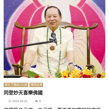
禪天下雜誌231期
禪師說禪
同登妙天喜樂佛國
2024-06-01
0