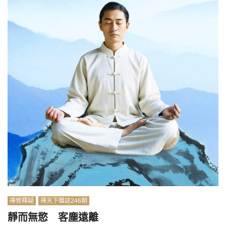
禪修釋疑
禪天下雜誌246期
靜而無慾 客塵遠離