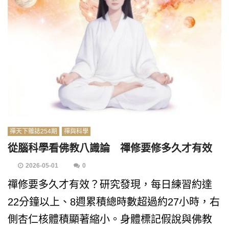
禪天下雜誌254期
禪與科學
從腦科學看佛教八識論 禪修要修多久才有效
2026-05-01
0
禪修要多久才有效？研究發現，每日練習約達
22分鐘以上、8週累積總時數超過約27小時，右
側杏仁核體積顯著縮小。身體標記假說與佛教