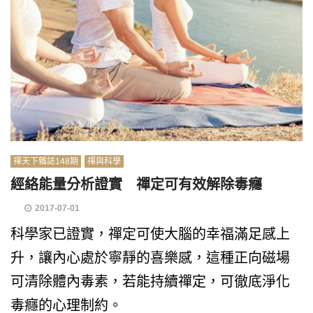
禪天下雜誌148期
禪與科學
經絡能量分析證實 禪定可有效解除毒癮
2017-07-01
科學家已證實，禪定可使大腦的幸福滿足感上
升，讓內心處於寧靜的喜樂感，這種正向磁場
可清除體內毒素，若能持續禪定，可徹底淨化
毒癮的心理制約。