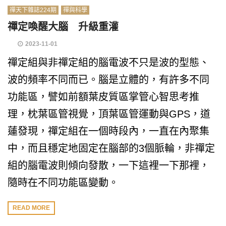
禪天下雜誌224期
禪與科學
禪定喚醒大腦 升級重灌
2023-11-01
禪定組與非禪定組的腦電波不只是波的型態、
波的頻率不同而已。腦是立體的，有許多不同
功能區，譬如前額葉皮質區掌管心智思考推
理，枕葉區管視覺，頂葉區管運動與GPS，道
蓮發現，禪定組在一個時段內，一直在內聚集
中，而且穩定地固定在腦部的3個脈輪，非禪定
組的腦電波則傾向發散，一下這裡一下那裡，
隨時在不同功能區變動。
READ MORE