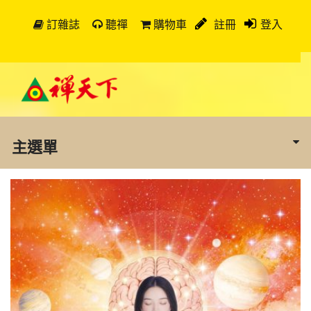
訂雜誌
聽禪
購物車
註冊
登入
主選單