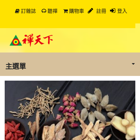
訂雜誌
聽禪
購物車
註冊
登入
主選單