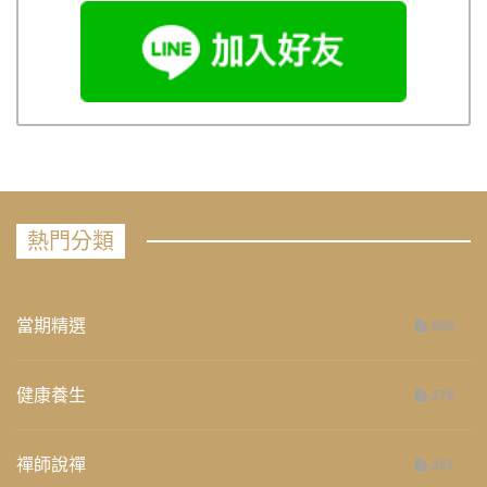
熱門分類
當期精選
658
健康養生
276
禪師說禪
267