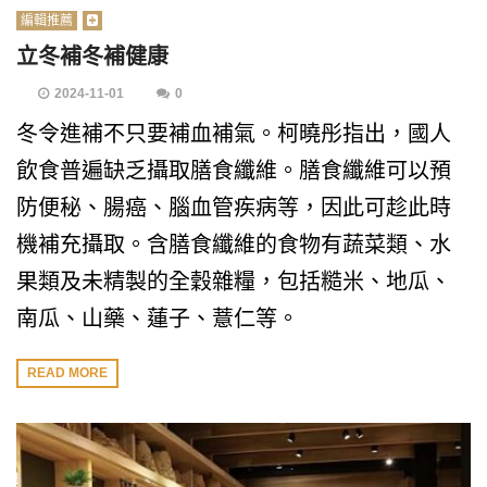
編輯推薦
立冬補冬補健康
2024-11-01
0
冬令進補不只要補血補氣。柯曉彤指出，國人
飲食普遍缺乏攝取膳食纖維。膳食纖維可以預
防便秘、腸癌、腦血管疾病等，因此可趁此時
機補充攝取。含膳食纖維的食物有蔬菜類、水
果類及未精製的全穀雜糧，包括糙米、地瓜、
南瓜、山藥、蓮子、薏仁等。
READ MORE