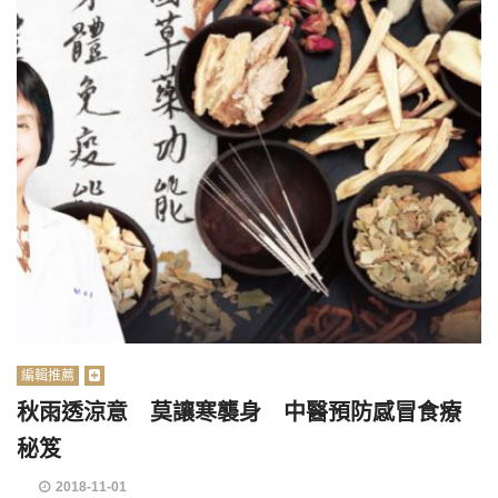
編輯推薦
秋雨透涼意 莫讓寒襲身 中醫預防感冒食療
秘笈
2018-11-01