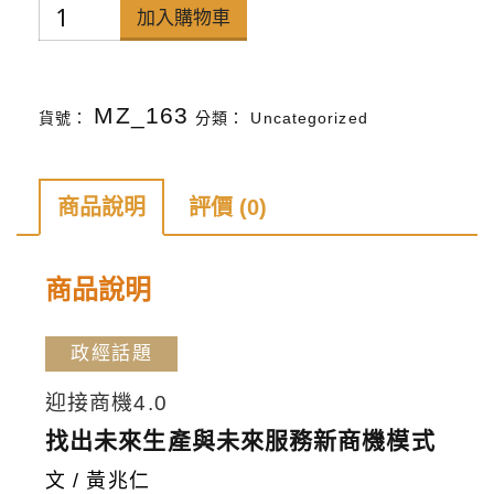
禪
加入購物車
天
下
MZ_163
貨號：
分類：
Uncategorized
雜
誌
第
商品說明
評價 (0)
157
期
商品說明
數
量
政經話題
迎接商機4.0
找出未來生產與未來服務新商機模式
文 / 黃兆仁