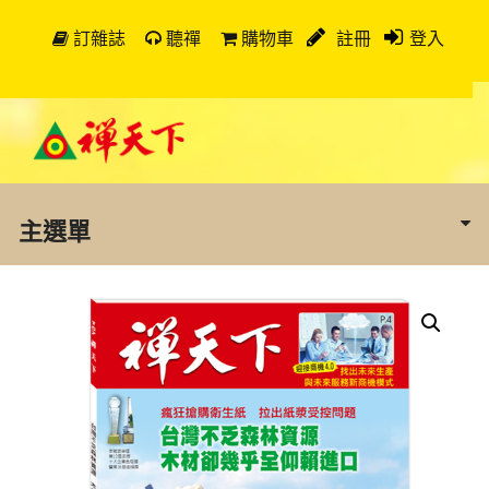
訂雜誌
聽禪
購物車
註冊
登入
主選單