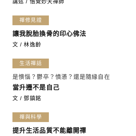
講述 / 悟覺妙天禪師
禪修見證
讓我脫胎換骨的印心佛法
文 / 林逸齡
生活禪話
是懊惱？鬱卒？憤懣？還是隨緣自在
當升遷不是自己
文 / 鄧鎮銘
禪與科學
提升生活品質不能離開禪