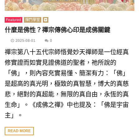
Featured
禪門學堂
什麼是佛性？禪宗傳佛心印是成佛關鍵
2025-08-01
0
禪宗第八十五代宗師悟覺妙天禪師是一位經真
修實證而如實見證佛道的聖者，祂所說的
「佛」，則內容充實易懂、簡潔有力：「佛」
是超高的真光明，極致的真智慧，博大的真慈
悲，絕對的真超能，無限的真自由，永恆的真
生命」。《成佛之禪》中也提及：「佛是宇宙
主」。
READ MORE