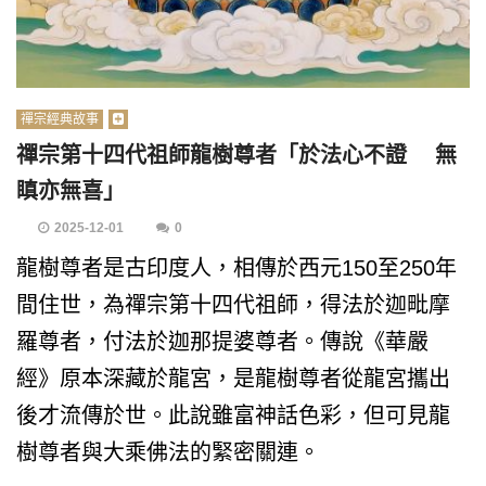
禪宗經典故事
禪宗第十四代祖師龍樹尊者「於法心不證 無
瞋亦無喜」
2025-12-01
0
龍樹尊者是古印度人，相傳於西元150至250年
間住世，為禪宗第十四代祖師，得法於迦毗摩
羅尊者，付法於迦那提婆尊者。傳說《華嚴
經》原本深藏於龍宮，是龍樹尊者從龍宮攜出
後才流傳於世。此說雖富神話色彩，但可見龍
樹尊者與大乘佛法的緊密關連。