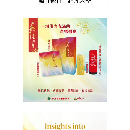
靈性修行 超凡入聖