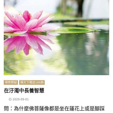
禪修釋疑
禪天下雜誌186期
在汙濁中長養智慧
2020-09-01
問：為什麼佛菩薩像都是坐在蓮花上或是腳踩