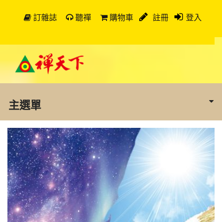
訂雜誌
聽禪
購物車
註冊
登入
主選單