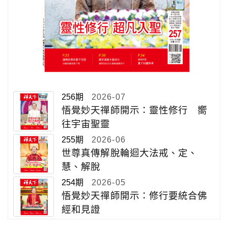
256期
2026-07
悟覺妙天禪師開示：靈性修行 嚮
往宇宙聖靈
255期
2026-06
世尊真傳解脫輪迴大法戒、定、
慧、解脫
254期
2026-05
悟覺妙天禪師開示：修行要統合佛
經和見證