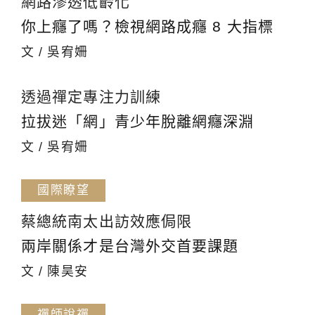
網路滲透低齡化
你上癮了嗎？檢視網路成癮 8 大指標
文 / 吳宥姍
透過禪定專注力訓練
拉拔迷「網」青少年脫離網癮深淵
文 / 吳宥姍
國際瞭望
蔡總統南太出訪效應侷限
兩岸關係才是台灣外交首要課題
文 / 陳昊安
禪師說禪