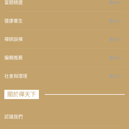
當期精選
658
健康養生
276
禪師說禪
267
編輯推薦
236
社會與環境
235
關於禪天下
認識我們