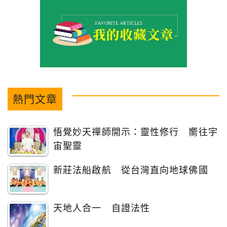
熱門文章
悟覺妙天禪師開示：靈性修行 嚮往宇
宙聖靈
新莊法船啟航 從台灣直向地球佛國
天地人合一 自證法性